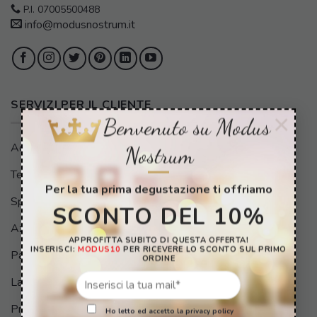
P.I. 07005500488
info@modusnostrum.it
SERVIZI PER IL CLIENTE
×
Benvenuto su Modus
Accedi/Registrati
Nostrum
Termini e Condizioni
Per la tua prima degustazione ti offriamo
Spedizioni e Consegne
SCONTO DEL 10%
Azienda Eco-friendly
APPROFITTA SUBITO DI QUESTA OFFERTA!
INSERISCI:
MODUS10
PER RICEVERE LO SCONTO SUL PRIMO
Pagamenti
ORDINE
Lavora con noi
Privacy policy
Ho letto ed accetto la privacy policy