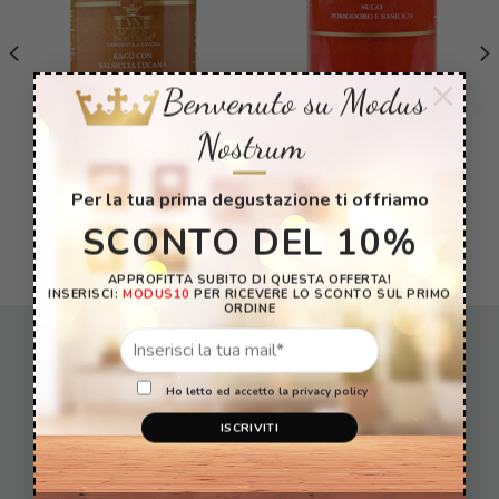
×
Benvenuto su Modus
Nostrum
PRODOTTI SENZA GLUTINE
PRODOTTI SENZA GLUTINE
Ragù con Salsiccia Lucana
Sugo Pomodoro e Basilico
220g
320g
Per la tua prima degustazione ti offriamo
€
8,80
€
7,50
SCONTO DEL 10%
AGGIUNGI AL CARRELLO
AGGIUNGI AL CARRELLO
APPROFITTA SUBITO DI QUESTA OFFERTA!
INSERISCI:
MODUS10
PER RICEVERE LO SCONTO SUL PRIMO
ORDINE
Ho letto ed accetto la privacy policy