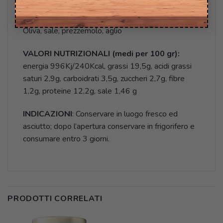
INGREDIENTI:
pomodoro pelato 60%, astice blu
(Homarus Gammarus) 30%, olio ExtraVergine di
Oliva, sale, prezzemolo, aglio
VALORI NUTRIZIONALI (medi per 100 gr):
energia 996Kj/240Kcal, grassi 19,5g, acidi grassi
saturi 2,9g, carboidrati 3,5g, zuccheri 2,7g, fibre
1,2g, proteine 12,2g, sale 1,46 g
INDICAZIONI
: Conservare in luogo fresco ed
asciutto; dopo l’apertura conservare in frigorifero e
consumare entro 3 giorni.
PRODOTTI CORRELATI