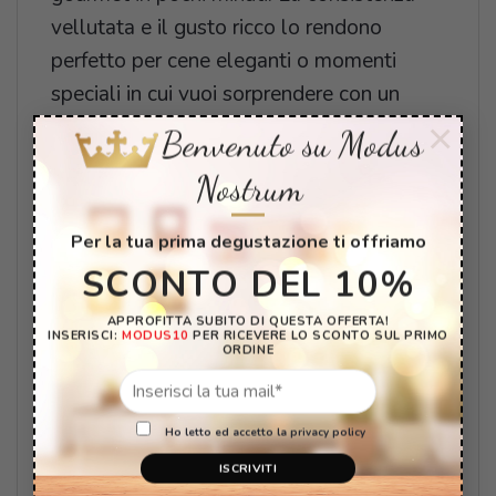
vellutata e il gusto ricco lo rendono
perfetto per cene eleganti o momenti
speciali in cui vuoi sorprendere con un
piatto che trasmette qualità e autenticità.
×
Benvenuto su Modus
Nostrum
Modus Nostrum
, sinonimo di genuinità e
tradizione, ti invita a vivere un’esperienza
Per la tua prima degustazione ti offriamo
gastronomica senza eguali con questo
SCONTO DEL 10%
sugo, pensato per chi ama il meglio della
cucina italiana.
APPROFITTA SUBITO DI QUESTA OFFERTA!
INSERISCI:
MODUS10
PER RICEVERE LO SCONTO SUL PRIMO
ORDINE
Scegli Modus Nostrum – Genuinità a
Tavola.
Ho letto ed accetto la privacy policy
CONFEZIONE:
vasetto da 220g